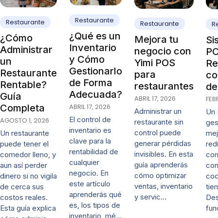
Restaurante
Restaurante
Restaurante
R
¿Qué es un
¿Cómo
Mejora tu
Si
Inventario
Administrar
negocio con
PO
y Cómo
un
Yimi POS
Re
Gestionarlo
Restaurante
para
co
de Forma
Rentable?
restaurantes
de
Adecuada?
Guía
ABRIL 17, 2026
FEB
ABRIL 17, 2026
Completa
Administrar un
Un 
El control de
AGOSTO 1, 2026
restaurante sin
ges
inventario es
control puede
mej
Un restaurante
clave para la
generar pérdidas
red
puede tener el
rentabilidad de
invisibles. En esta
co
comedor lleno, y
cualquier
guía aprenderás
con
aun así perder
negocio. En
cómo optimizar
coc
dinero si no vigila
este artículo
ventas, inventario
tie
de cerca sus
aprenderás qué
y servic…
De
costos reales.
es, los tipos de
fun
Esta guía explica
inventario, mé…