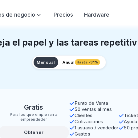
os de negocio
Precios
Hardware
Iniciar sesión
istas y Minoristas
 control
Mejor servicio
ja el papel y las tareas repetiti
Yimi en Computadora
Ventas a crédito
Probar gratis
Abarrotes
Tiendas de objetos
Mensual
Anual
Hasta -31%
Finanzas (Gastos e ingresos)
Recibos y cotizacion
Ropa y zapatos
Electrónicos
Gestión de inventario
Mesas y Comandas
Farmacia
Ferreteria
Empleados
Programa de cashba
Distribuidores
Mayoristas
Punto de Venta
Gratis
50 ventas al mes
Para los que empiezan a
Clientes
Ticket
Joyeria
emprendeder
Cotizaciones
Ayuda 
1 usuario / vendedor
50 pr
Obtener
Gastos