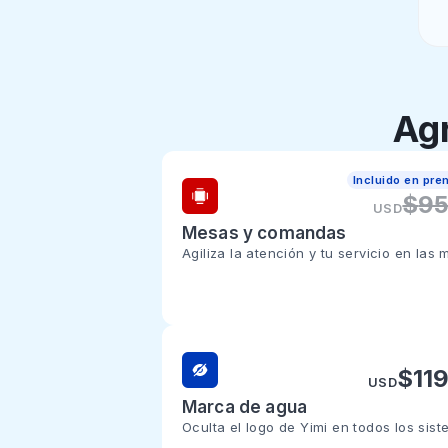
Reportes avanzados
Mayor control
Punto de venta
Gestión de i
Yimi en Computadora
Ag
Finanzas (Gastos e ingresos)
Incluido en pr
Gestión de inventario
$
9
USD
Mesas y comandas
Empleados
Agiliza la atención y tu servicio en las 
Mejor servicio
Ventas a crédito
$
Recibos y cotizaciones
$
11
USD
Marca de agua
Mesas y Comandas
Oculta el logo de Yimi en todos los sis