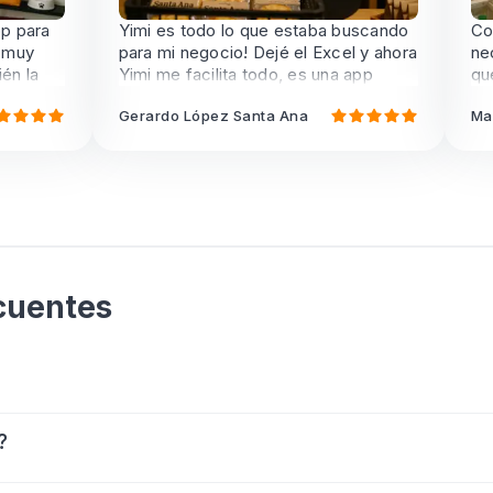
para
Yimi es todo lo que estaba buscando
Cons
uy
para mi negocio! Dejé el Excel y ahora
neces
 la
Yimi me facilita todo, es una app
que m
n Yimi
increíble y la recomiendo al 100%
Gerardo López Santa Ana
Marc
cuentes
?