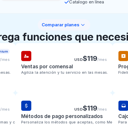
Catalogo en línea
Reporte finan
nventario
Imprimir tickets
Comparar planes
rega funciones que necesi
emium
$
-20%
5
$
119
/mes
USD
/mes
Ventas por comensal
Pro
mesas.
Agiliza la atención y tu servicio en las mesas.
Fide
-20%
$
-20%
9
$
119
/mes
USD
/mes
Métodos de pago personalizados
Caj
temas y contacto con clientes.
Personaliza los métodos que aceptas, como MercadoPag
Para 