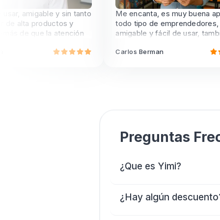
sar, amigable y sin tanto
Me encanta, es muy buena app 
 de alta productos y
todo tipo de emprendedores, m
más de que la atención
amigable y fácil de usar, también
alizada
atención del equipo de trabajo e
Carlos Berman
es muy buena! Dense chance y
descarguen.
Preguntas Fre
¿Que es Yimi?
¿Hay algún descuento