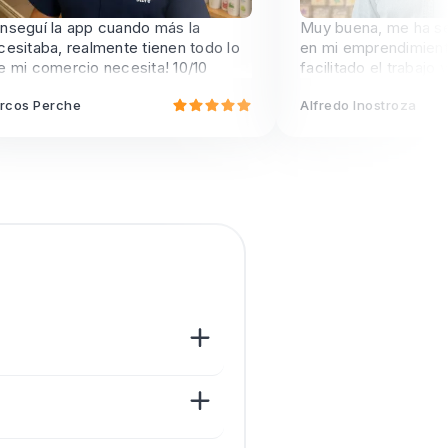
eguí la app cuando más la
Muy buena, me ha serv
itaba, realmente tienen todo lo
en mi emprendimiento.
i comercio necesita! 10/10
facilitado el trabajo y 
vender más. Gracias.
os Perche
Alfredo Inostroza