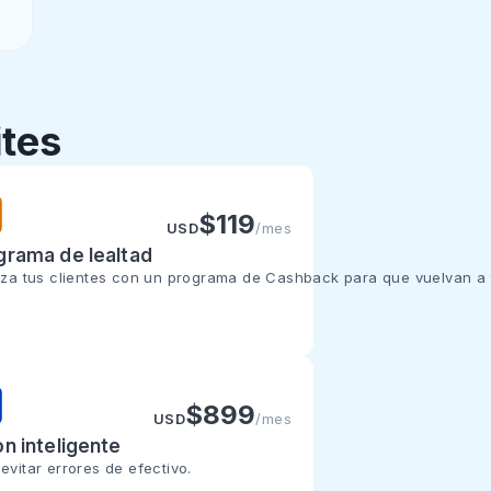
ciero
tes
$
-20%
$
119
USD
/mes
grama de lealtad
liza tus clientes con un programa de Cashback para que vuelvan a 
$
-20%
$
899
USD
/mes
on inteligente
o, terminales bancarias, u otras.
evitar errores de efectivo.