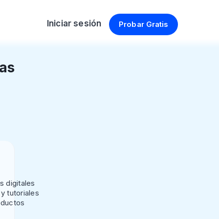
Iniciar sesión
Probar Gratis
vas
es
ck
s digitales
y tutoriales
oductos