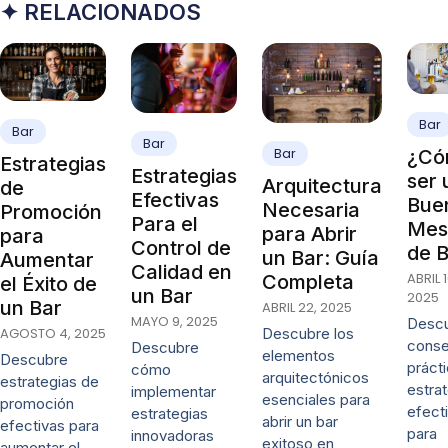
✦ RELACIONADOS
Bar
Bar
Bar
Bar
¿Có
Estrategias
Estrategias
ser 
Arquitectura
de
Efectivas
Bue
Necesaria
Promoción
Para el
Mes
para Abrir
para
Control de
de 
un Bar: Guía
Aumentar
Calidad en
ABRIL 1
Completa
el Éxito de
un Bar
2025
un Bar
ABRIL 22, 2025
MAYO 9, 2025
Desc
AGOSTO 4, 2025
Descubre los
conse
Descubre
elementos
Descubre
práct
cómo
arquitectónicos
estrategias de
estra
implementar
esenciales para
promoción
efect
estrategias
abrir un bar
efectivas para
para
innovadoras
exitoso en
aumentar el