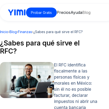
Precios
Ayuda
Blog
Probar Gratis
Inicio
›
Blog
›
Finanzas
›
¿Sabes para qué sirve el RFC?
¿Sabes para qué sirve el
RFC?
El RFC identifica
fiscalmente a las
personas físicas y
morales en México:
sin él no es posible
facturar, declarar
impuestos ni abrir una
cuenta bancaria