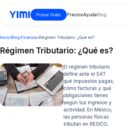
Precios
Ayuda
Blog
Probar Gratis
Inicio
›
Blog
›
Finanzas
›
Régimen Tributario: ¿Qué es?
Régimen Tributario: ¿Qué es?
El régimen tributario
define ante el SAT
qué impuestos pagas,
cómo facturas y qué
obligaciones tienes
según tus ingresos y
actividad. En México,
las personas físicas
tributan en RESICO,