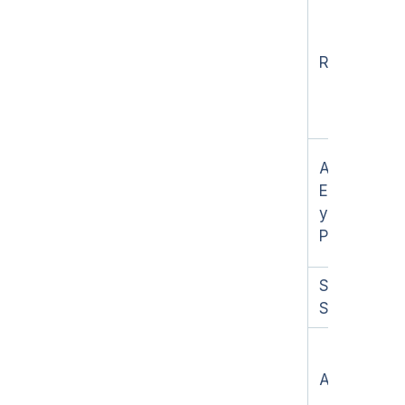
RESICO
Actividades
Empresaria
y
Profesional
Sueldos y
Salarios
Arrendamie