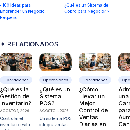
‹
100 Ideas para
¿Qué es un Sistema de
Emprender un Negocio
Cobro para Negocio?
›
Pequeño
✦ RELACIONADOS
Operaciones
Operaciones
Operaciones
Ope
¿Qué es la
¿Qué es un
¿Cómo
Admi
Gestión de
Sistema
Llevar un
una
Inventario?
POS?
Mejor
Carn
Control de
par
AGOSTO 1, 2026
AGOSTO 1, 2026
Ventas
Aum
Controlar el
Un sistema POS
Diarias en
Gan
inventario evita
integra ventas,