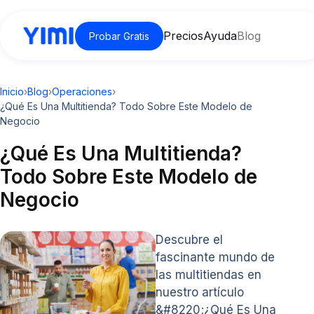
Precios
Ayuda
Blog
Probar Gratis
Inicio
›
Blog
›
Operaciones
›
¿Qué Es Una Multitienda? Todo Sobre Este Modelo de
Negocio
¿Qué Es Una Multitienda?
Todo Sobre Este Modelo de
Negocio
Descubre el
fascinante mundo de
las multitiendas en
nuestro artículo
&#8220;¿Qué Es Una