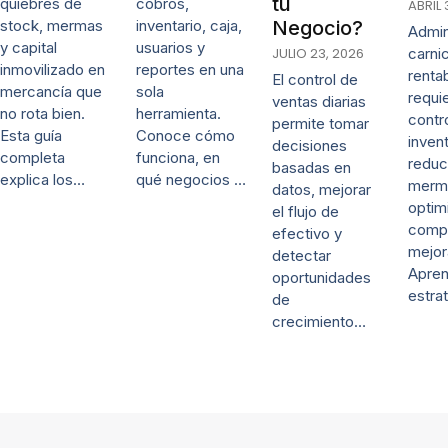
tu
quiebres de
cobros,
ABRIL 
stock, mermas
inventario, caja,
Negocio?
Admin
y capital
usuarios y
JULIO 23, 2026
carni
inmovilizado en
reportes en una
renta
El control de
mercancía que
sola
requi
ventas diarias
no rota bien.
herramienta.
contr
permite tomar
Esta guía
Conoce cómo
invent
decisiones
completa
funciona, en
reduc
basadas en
explica los…
qué negocios …
merm
datos, mejorar
optim
el flujo de
comp
efectivo y
mejor
detectar
Apre
oportunidades
estra
de
crecimiento…