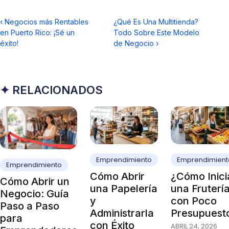
‹
Negocios más Rentables
¿Qué Es Una Multitienda?
en Puerto Rico: ¡Sé un
Todo Sobre Este Modelo
éxito!
de Negocio
›
✦ RELACIONADOS
Emprendimiento
Emprendimient
Emprendimiento
Cómo Abrir
¿Cómo Inici
Cómo Abrir un
una Papelería
una Fruterí
Negocio: Guía
y
con Poco
Paso a Paso
Administrarla
Presupuest
para
con Éxito
ABRIL 24, 2026