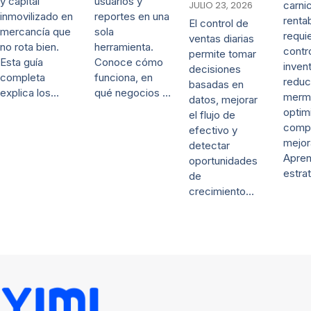
y capital
usuarios y
JULIO 23, 2026
carni
inmovilizado en
reportes en una
renta
El control de
mercancía que
sola
requi
ventas diarias
no rota bien.
herramienta.
contr
permite tomar
Esta guía
Conoce cómo
invent
decisiones
completa
funciona, en
reduc
basadas en
explica los…
qué negocios …
merm
datos, mejorar
optim
el flujo de
comp
efectivo y
mejor
detectar
Apre
oportunidades
estra
de
crecimiento…