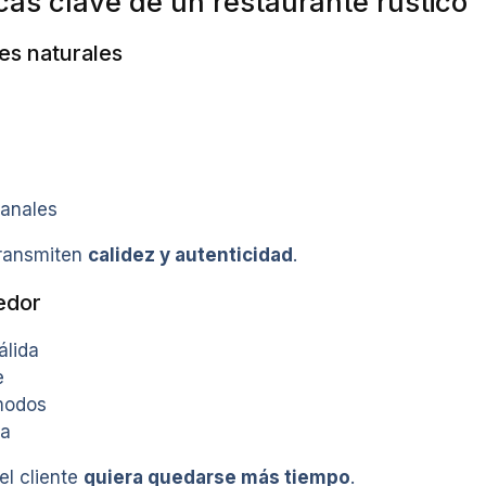
cas clave de un restaurante rústico
es naturales
sanales
transmiten
calidez y autenticidad
.
edor
álida
e
modos
sa
el cliente
quiera quedarse más tiempo
.