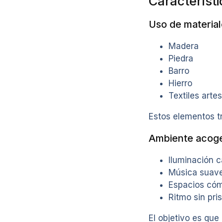
Característi
Uso de material
Madera
Piedra
Barro
Hierro
Textiles arte
Estos elementos 
Ambiente acog
Iluminación c
Música suav
Espacios có
Ritmo sin pri
El objetivo es que 