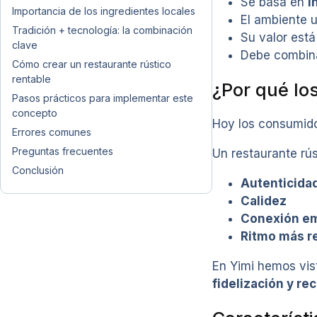
Se basa en
i
Importancia de los ingredientes locales
El ambiente u
Tradición + tecnología: la combinación
Su valor está
clave
Debe combina
Cómo crear un restaurante rústico
rentable
¿Por qué lo
Pasos prácticos para implementar este
concepto
Hoy los consumido
Errores comunes
Preguntas frecuentes
Un restaurante rú
Conclusión
Autenticida
Calidez
Conexión e
Ritmo más r
En Yimi hemos vis
fidelización y r