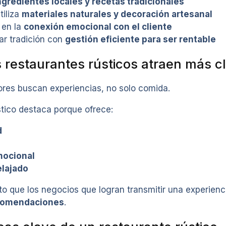
ngredientes locales y recetas tradicionales
tiliza
materiales naturales y decoración artesanal
 en la
conexión emocional con el cliente
r tradición con
gestión eficiente para ser rentable
s restaurantes rústicos atraen más c
res buscan experiencias, no solo comida.
stico destaca porque ofrece:
d
mocional
elajado
to que los negocios que logran transmitir una experien
ecomendaciones
.