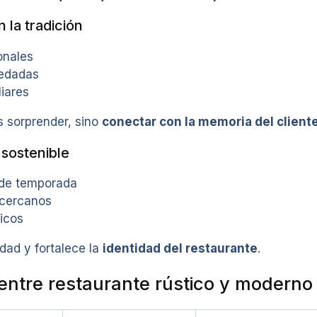
la tradición
onales
redadas
iares
s sorprender, sino
conectar con la memoria del client
 sostenible
 de temporada
 cercanos
icos
idad y fortalece la
identidad del restaurante
.
 entre restaurante rústico y moderno