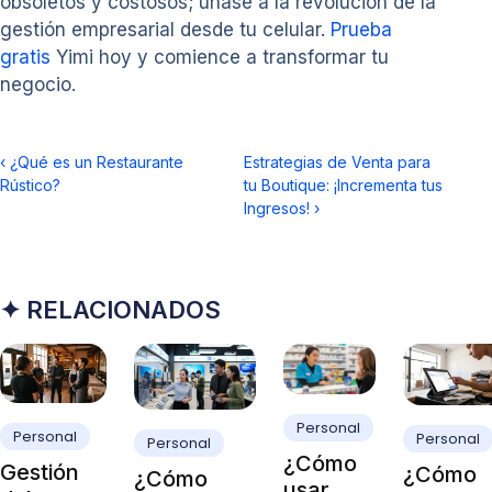
obsoletos y costosos; únase a la revolución de la
gestión empresarial desde tu celular.
Prueba
gratis
Yimi hoy y comience a transformar tu
negocio.
‹
¿Qué es un Restaurante
Estrategias de Venta para
Rústico?
tu Boutique: ¡Incrementa tus
Ingresos!
›
✦ RELACIONADOS
Personal
Personal
Personal
Personal
¿Cómo
Gestión
¿Cómo
¿Cómo
usar