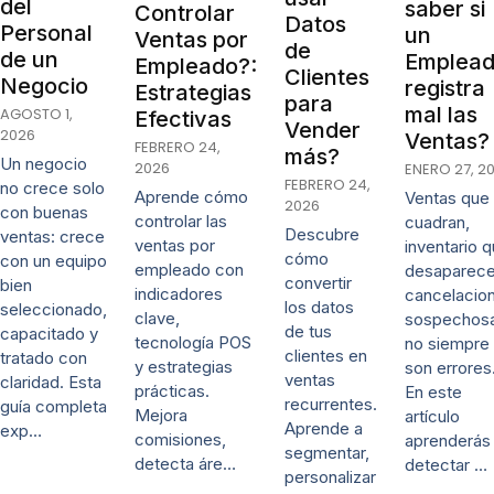
del
saber si
Controlar
Datos
Personal
un
Ventas por
de
de un
Emplea
Empleado?:
Clientes
Negocio
registra
Estrategias
para
mal las
AGOSTO 1,
Efectivas
Vender
2026
Ventas?
FEBRERO 24,
más?
Un negocio
2026
ENERO 27, 2
FEBRERO 24,
no crece solo
Aprende cómo
Ventas que
2026
con buenas
controlar las
cuadran,
Descubre
ventas: crece
ventas por
inventario 
cómo
con un equipo
empleado con
desaparece
convertir
bien
indicadores
cancelacio
los datos
seleccionado,
clave,
sospechos
de tus
capacitado y
tecnología POS
no siempre
clientes en
tratado con
y estrategias
son errores
ventas
claridad. Esta
prácticas.
En este
recurrentes.
guía completa
Mejora
artículo
Aprende a
exp…
comisiones,
aprenderás
segmentar,
detecta áre…
detectar …
personalizar