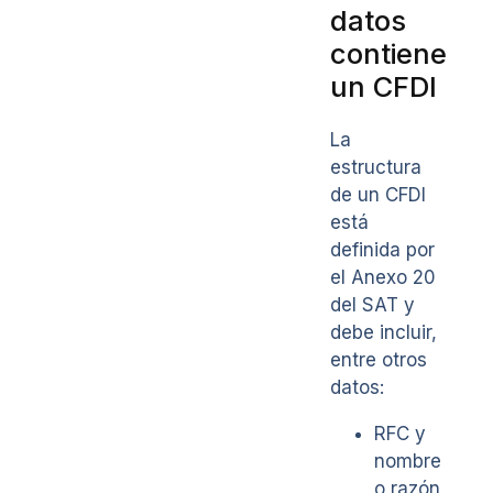
datos
contiene
un CFDI
La
estructura
de un CFDI
está
definida por
el Anexo 20
del SAT y
debe incluir,
entre otros
datos:
RFC y
nombre
o razón