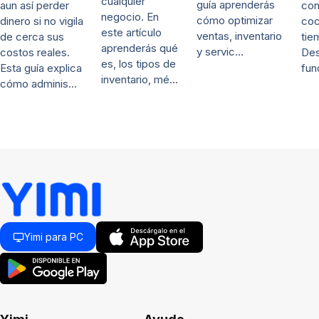
cualquier
guía aprenderás
con
aun así perder
negocio. En
cómo optimizar
coc
dinero si no vigila
este artículo
ventas, inventario
tie
de cerca sus
aprenderás qué
y servic…
De
costos reales.
es, los tipos de
fun
Esta guía explica
inventario, mé…
cómo adminis…
Yimi para PC