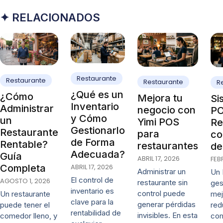
✦ RELACIONADOS
Restaurante
Restaurante
Restaurante
R
¿Qué es un
¿Cómo
Mejora tu
Si
Inventario
Administrar
negocio con
PO
y Cómo
un
Yimi POS
Re
Gestionarlo
Restaurante
para
co
de Forma
Rentable?
restaurantes
de
Adecuada?
Guía
ABRIL 17, 2026
FEB
ABRIL 17, 2026
Completa
Administrar un
Un 
El control de
AGOSTO 1, 2026
restaurante sin
ges
inventario es
control puede
mej
Un restaurante
clave para la
generar pérdidas
red
puede tener el
rentabilidad de
invisibles. En esta
co
comedor lleno, y