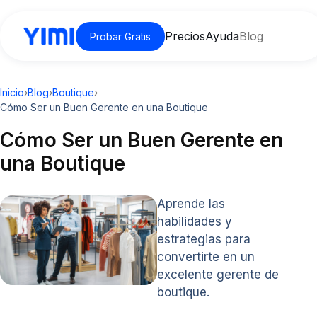
Precios
Ayuda
Blog
Probar Gratis
Inicio
›
Blog
›
Boutique
›
Cómo Ser un Buen Gerente en una Boutique
Cómo Ser un Buen Gerente en
una Boutique
Aprende las
habilidades y
estrategias para
convertirte en un
excelente gerente de
boutique.