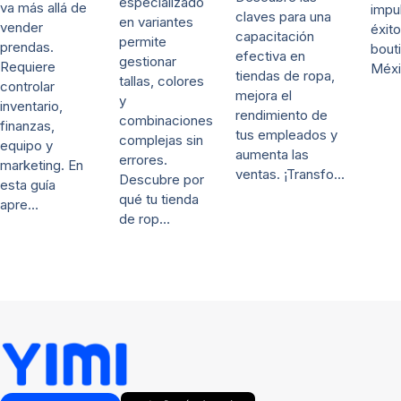
especializado
va más allá de
impul
claves para una
en variantes
vender
éxito
capacitación
permite
prendas.
bout
efectiva en
gestionar
Requiere
Méxi
tiendas de ropa,
tallas, colores
controlar
mejora el
y
inventario,
rendimiento de
combinaciones
finanzas,
tus empleados y
complejas sin
equipo y
aumenta las
errores.
marketing. En
ventas. ¡Transfo…
Descubre por
esta guía
qué tu tienda
apre…
de rop…