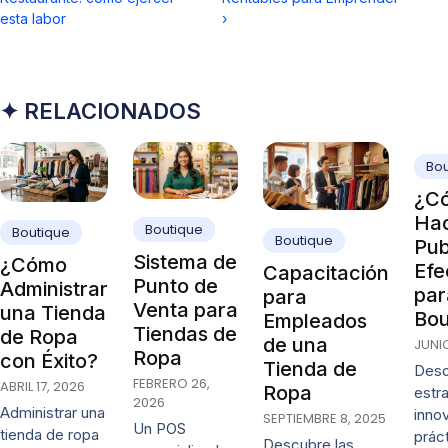
esta labor
›
✦ RELACIONADOS
Bou
¿C
Ha
Boutique
Boutique
Boutique
Pub
Sistema de
¿Cómo
Efe
Capacitación
Punto de
Administrar
par
para
Venta para
una Tienda
Bou
Empleados
Tiendas de
de Ropa
de una
JUNIO
Ropa
con Éxito?
Tienda de
Desc
FEBRERO 26,
ABRIL 17, 2026
Ropa
estr
2026
Administrar una
inno
SEPTIEMBRE 8, 2025
Un POS
tienda de ropa
prác
Descubre las