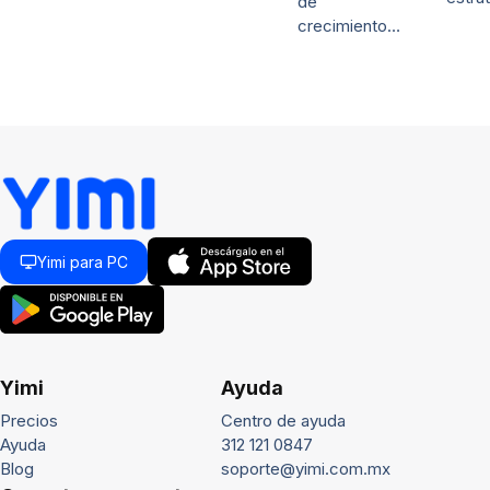
de
crecimiento…
Yimi para PC
Yimi
Ayuda
Precios
Centro de ayuda
Ayuda
312 121 0847
Blog
soporte@yimi.com.mx