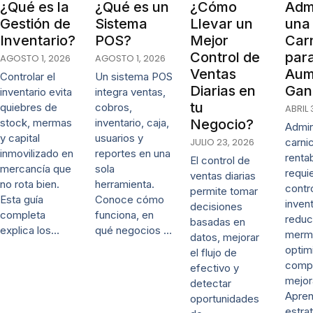
¿Qué es la
¿Qué es un
¿Cómo
Admi
Gestión de
Sistema
Llevar un
una
Inventario?
POS?
Mejor
Carn
Control de
par
AGOSTO 1, 2026
AGOSTO 1, 2026
Ventas
Aum
Controlar el
Un sistema POS
Diarias en
Gan
inventario evita
integra ventas,
tu
quiebres de
cobros,
ABRIL 
stock, mermas
inventario, caja,
Negocio?
Admin
y capital
usuarios y
JULIO 23, 2026
carni
inmovilizado en
reportes en una
renta
El control de
mercancía que
sola
requi
ventas diarias
no rota bien.
herramienta.
contr
permite tomar
Esta guía
Conoce cómo
invent
decisiones
completa
funciona, en
reduc
basadas en
explica los…
qué negocios …
merm
datos, mejorar
optim
el flujo de
comp
efectivo y
mejor
detectar
Apre
oportunidades
estra