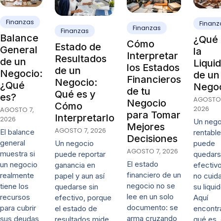
Finanzas
Finanz
Finanzas
Finanzas
Balance
¿Qué 
Cómo
Estado de
General
la
Interpretar
Resultados
de un
Liqui
los Estados
de un
Negocio:
de un
Financieros
Negocio:
¿Qué
Nego
de tu
Qué es y
es?
AGOSTO 
Negocio
Cómo
2026
AGOSTO 7,
para Tomar
Interpretarlo
2026
Un nego
Mejores
AGOSTO 7, 2026
El balance
rentable
Decisiones
general
puede
Un negocio
AGOSTO 7, 2026
muestra si
quedars
puede reportar
El estado
un negocio
efectivo
ganancia en
financiero de un
realmente
no cuida
papel y aun así
negocio no se
tiene los
su liqui
quedarse sin
lee en un solo
recursos
Aquí
efectivo, porque
documento: se
para cubrir
encontr
el estado de
arma cruzando
sus deudas
qué es,
resultados mide