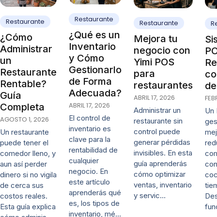
Restaurante
Restaurante
Restaurante
R
¿Qué es un
¿Cómo
Mejora tu
Si
Inventario
Administrar
negocio con
PO
y Cómo
un
Yimi POS
Re
Gestionarlo
Restaurante
para
co
de Forma
Rentable?
restaurantes
de
Adecuada?
Guía
ABRIL 17, 2026
FEB
ABRIL 17, 2026
Completa
Administrar un
Un 
El control de
AGOSTO 1, 2026
restaurante sin
ges
inventario es
control puede
mej
Un restaurante
clave para la
generar pérdidas
red
puede tener el
rentabilidad de
invisibles. En esta
co
comedor lleno, y
cualquier
guía aprenderás
con
aun así perder
negocio. En
cómo optimizar
coc
dinero si no vigila
este artículo
ventas, inventario
tie
de cerca sus
aprenderás qué
y servic…
De
costos reales.
es, los tipos de
fun
Esta guía explica
inventario, mé…