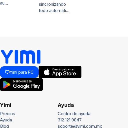
au…
sincronizando
todo automáti…
Yimi para PC
Yimi
Ayuda
Precios
Centro de ayuda
Ayuda
312 121 0847
Blog
soporte@yimi.com.mx