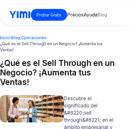
Precios
Ayuda
Blog
Probar Gratis
Inicio
›
Blog
›
Operaciones
›
¿Qué es el Sell Through en un Negocio? ¡Aumenta tus
Ventas!
¿Qué es el Sell Through en un
Negocio? ¡Aumenta tus
Ventas!
Descubre el
significado del
&#8220;sell
through&#8221; en el
ámbito empresarial y