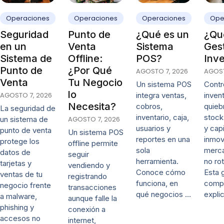
Operaciones
Operaciones
Operaciones
Ope
Seguridad
Punto de
¿Qué es un
¿Qué
en un
Venta
Sistema
Ges
Sistema de
Offline:
POS?
Inve
Punto de
¿Por Qué
AGOSTO 7, 2026
AGOST
Venta
Tu Negocio
Un sistema POS
Contro
lo
AGOSTO 7, 2026
integra ventas,
invent
Necesita?
cobros,
quieb
La seguridad de
inventario, caja,
stock
un sistema de
AGOSTO 7, 2026
usuarios y
y capi
punto de venta
Un sistema POS
reportes en una
inmov
protege los
offline permite
sola
merca
datos de
seguir
herramienta.
no rot
tarjetas y
vendiendo y
Conoce cómo
Esta 
ventas de tu
registrando
funciona, en
comp
negocio frente
transacciones
qué negocios …
expli
a malware,
aunque falle la
phishing y
conexión a
accesos no
internet,