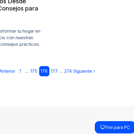
tos Desde
Consejos para
sformar tu hogar en
cio con nuestras
consejos prácticos.
Anterior
1
…
175
176
177
…
274
Siguiente ›
Yimi para PC