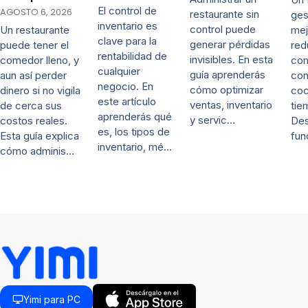
El control de
AGOSTO 6, 2026
restaurante sin
ges
inventario es
control puede
mej
Un restaurante
clave para la
generar pérdidas
red
puede tener el
rentabilidad de
invisibles. En esta
co
comedor lleno, y
cualquier
guía aprenderás
con
aun así perder
negocio. En
cómo optimizar
coc
dinero si no vigila
este artículo
ventas, inventario
tie
de cerca sus
aprenderás qué
y servic…
De
costos reales.
es, los tipos de
fun
Esta guía explica
inventario, mé…
cómo adminis…
Yimi para PC