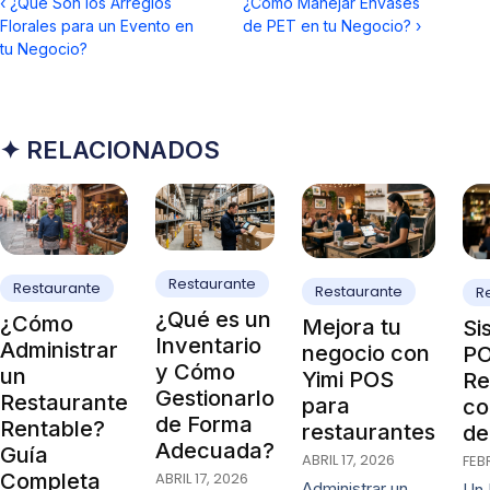
‹
¿Qué Son los Arreglos
¿Cómo Manejar Envases
Florales para un Evento en
de PET en tu Negocio?
›
tu Negocio?
✦ RELACIONADOS
Restaurante
Restaurante
Restaurante
R
¿Qué es un
¿Cómo
Mejora tu
Si
Inventario
Administrar
negocio con
PO
y Cómo
un
Yimi POS
Re
Gestionarlo
Restaurante
para
co
de Forma
Rentable?
restaurantes
de
Adecuada?
Guía
ABRIL 17, 2026
FEB
ABRIL 17, 2026
Completa
Administrar un
Un 