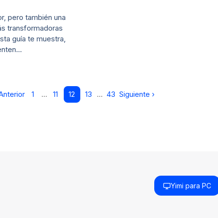
r, pero también una
ás transformadoras
sta guía te muestra,
enten…
Anterior
1
…
11
12
13
…
43
Siguiente ›
Yimi para PC