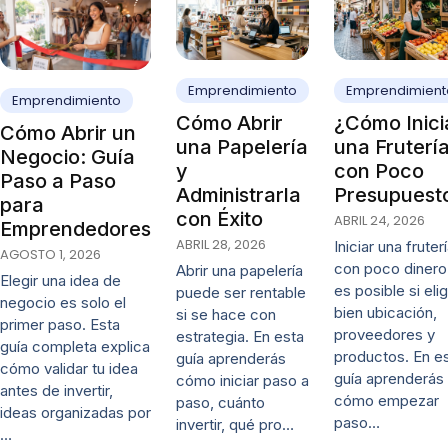
Emprendimiento
Emprendimient
Emprendimiento
Cómo Abrir
¿Cómo Inici
Cómo Abrir un
una Papelería
una Fruterí
Negocio: Guía
y
con Poco
Paso a Paso
Administrarla
Presupuest
para
con Éxito
ABRIL 24, 2026
Emprendedores
ABRIL 28, 2026
Iniciar una fruter
AGOSTO 1, 2026
con poco dinero
Abrir una papelería
Elegir una idea de
es posible si eli
puede ser rentable
negocio es solo el
bien ubicación,
si se hace con
primer paso. Esta
proveedores y
estrategia. En esta
guía completa explica
productos. En e
guía aprenderás
cómo validar tu idea
guía aprenderás
cómo iniciar paso a
antes de invertir,
cómo empezar
paso, cuánto
ideas organizadas por
paso…
invertir, qué pro…
…