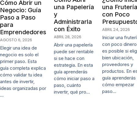
Cómo Abrir un
una Papelería
una Fruterí
Negocio: Guía
y
con Poco
Paso a Paso
Administrarla
Presupuest
para
con Éxito
ABRIL 24, 2026
Emprendedores
ABRIL 28, 2026
Iniciar una fruter
AGOSTO 6, 2026
con poco dinero
Abrir una papelería
Elegir una idea de
es posible si eli
puede ser rentable
negocio es solo el
bien ubicación,
si se hace con
primer paso. Esta
proveedores y
estrategia. En esta
guía completa explica
productos. En e
guía aprenderás
cómo validar tu idea
guía aprenderás
cómo iniciar paso a
antes de invertir,
cómo empezar
paso, cuánto
ideas organizadas por
paso…
invertir, qué pro…
…