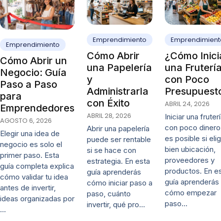
Emprendimiento
Emprendimient
Emprendimiento
Cómo Abrir
¿Cómo Inici
Cómo Abrir un
una Papelería
una Fruterí
Negocio: Guía
y
con Poco
Paso a Paso
Administrarla
Presupuest
para
con Éxito
ABRIL 24, 2026
Emprendedores
ABRIL 28, 2026
Iniciar una fruter
AGOSTO 6, 2026
con poco dinero
Abrir una papelería
Elegir una idea de
es posible si eli
puede ser rentable
negocio es solo el
bien ubicación,
si se hace con
primer paso. Esta
proveedores y
estrategia. En esta
guía completa explica
productos. En e
guía aprenderás
cómo validar tu idea
guía aprenderás
cómo iniciar paso a
antes de invertir,
cómo empezar
paso, cuánto
ideas organizadas por
paso…
invertir, qué pro…
…