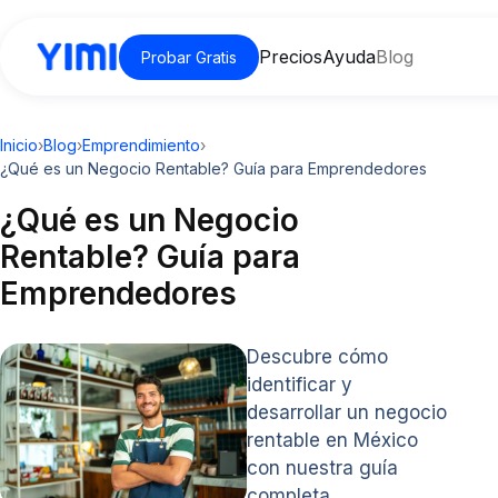
Precios
Ayuda
Blog
Probar Gratis
Inicio
›
Blog
›
Emprendimiento
›
¿Qué es un Negocio Rentable? Guía para Emprendedores
¿Qué es un Negocio
Rentable? Guía para
Emprendedores
Descubre cómo
identificar y
desarrollar un negocio
rentable en México
con nuestra guía
completa.