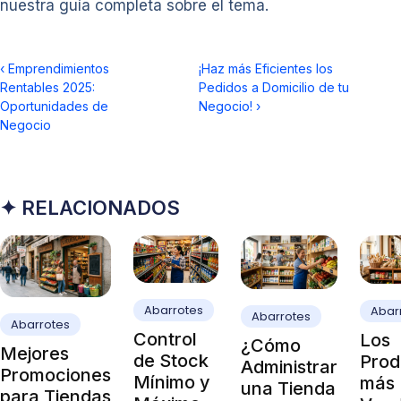
nuestra guía completa sobre el tema.
‹
Emprendimientos
¡Haz más Eficientes los
Rentables 2025:
Pedidos a Domicilio de tu
Oportunidades de
Negocio!
›
Negocio
✦ RELACIONADOS
Abarrotes
Abar
Abarrotes
Abarrotes
Control
Los
¿Cómo
Mejores
de Stock
Prod
Administrar
Promociones
Mínimo y
más
una Tienda
para Tiendas