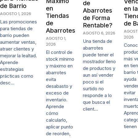
Máximo
Vend
de
de Barrio
en
en l
Abarrotes
AGOSTO 1, 2026
Tiendas
Tien
de Forma
Las promociones
de
de B
Rentable?
para tiendas de
Abarrotes
AGOSTO
AGOSTO 6, 2026
barrio pueden
2026
AGOSTO 1,
Una tienda de
aumentar ventas,
2026
Conoce
abarrotes
atraer clientes y
produ
El control de
puede tener el
mejorar la lealtad.
más v
stock mínimo
mostrador lleno
Aprende
en tie
y máximo en
de productos y
estrategias
barrio 
abarrotes
aun así vender
prácticas como
ayuda 
evita
poco si el
desc…
vende
desabasto y
surtido no
evitar
exceso de
responde a lo
invent
inventario.
que busca el
muerto
Aprende
client…
Apren
cómo
catego
calcularlo,
tiene
aplicar punto
de reorden,