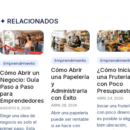
✦ RELACIONADOS
Emprendimiento
Emprendimient
Emprendimiento
Cómo Abrir
¿Cómo Inici
Cómo Abrir un
una Papelería
una Fruterí
Negocio: Guía
y
con Poco
Paso a Paso
Administrarla
Presupuest
para
con Éxito
ABRIL 24, 2026
Emprendedores
ABRIL 28, 2026
Iniciar una fruter
AGOSTO 6, 2026
con poco dinero
Abrir una papelería
Elegir una idea de
es posible si eli
puede ser rentable
negocio es solo el
bien ubicación,
si se hace con
primer paso. Esta