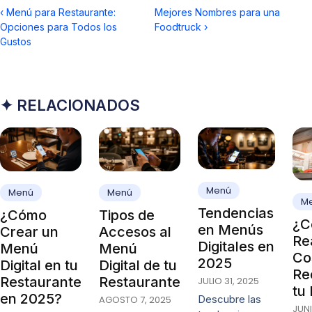
‹
Menú para Restaurante:
Mejores Nombres para una
Opciones para Todos los
Foodtruck
›
Gustos
✦ RELACIONADOS
Menú
Menú
Menú
M
Tendencias
¿Cómo
Tipos de
¿C
en Menús
Crear un
Accesos al
Rea
Digitales en
Menú
Menú
Co
2025
Digital en tu
Digital de tu
Re
Restaurante
Restaurante
JULIO 31, 2025
tu
en 2025?
Descubre las
AGOSTO 7, 2025
JUNI