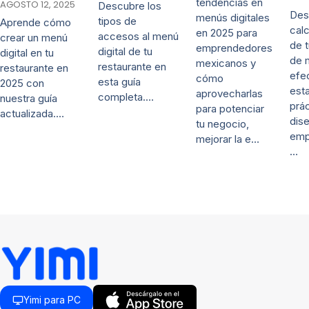
tendencias en
AGOSTO 12, 2025
Descubre los
Des
menús digitales
tipos de
Aprende cómo
calc
en 2025 para
accesos al menú
crear un menú
de 
emprendedores
digital de tu
digital en tu
de 
mexicanos y
restaurante en
restaurante en
efe
cómo
esta guía
2025 con
esta
aprovecharlas
completa.…
nuestra guía
prác
para potenciar
actualizada.…
dis
tu negocio,
emp
mejorar la e…
…
Yimi para PC