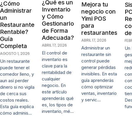
¿Qué es un
¿Cómo
Mejora tu
Si
Inventario
Administrar
negocio con
PO
y Cómo
un
Yimi POS
Re
Gestionarlo
Restaurante
para
co
de Forma
Rentable?
restaurantes
de
Adecuada?
Guía
ABRIL 17, 2026
FEB
ABRIL 17, 2026
Completa
Administrar un
Un 
El control de
AGOSTO 1, 2026
restaurante sin
ges
inventario es
control puede
mej
Un restaurante
clave para la
generar pérdidas
red
puede tener el
rentabilidad de
invisibles. En esta
co
comedor lleno, y
cualquier
guía aprenderás
con
aun así perder
negocio. En
cómo optimizar
coc
dinero si no vigila
este artículo
ventas, inventario
tie
de cerca sus
aprenderás qué
y servic…
De
costos reales.
es, los tipos de
fun
Esta guía explica
inventario, mé…
cómo adminis…