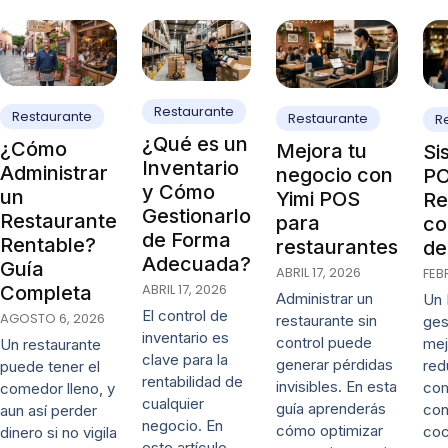
Restaurante
Restaurante
Restaurante
R
¿Qué es un
¿Cómo
Mejora tu
Si
Inventario
Administrar
negocio con
PO
y Cómo
un
Yimi POS
Re
Gestionarlo
Restaurante
para
co
de Forma
Rentable?
restaurantes
de
Adecuada?
Guía
ABRIL 17, 2026
FEB
ABRIL 17, 2026
Completa
Administrar un
Un 
El control de
AGOSTO 6, 2026
restaurante sin
ges
inventario es
control puede
mej
Un restaurante
clave para la
generar pérdidas
red
puede tener el
rentabilidad de
invisibles. En esta
co
comedor lleno, y
cualquier
guía aprenderás
con
aun así perder
negocio. En
cómo optimizar
coc
dinero si no vigila
este artículo