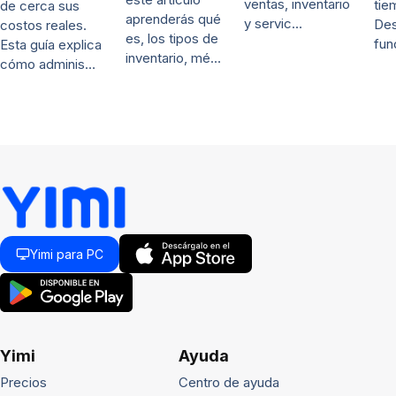
ventas, inventario
tie
de cerca sus
aprenderás qué
y servic…
De
costos reales.
es, los tipos de
fun
Esta guía explica
inventario, mé…
cómo adminis…
Yimi para PC
Yimi
Ayuda
Precios
Centro de ayuda