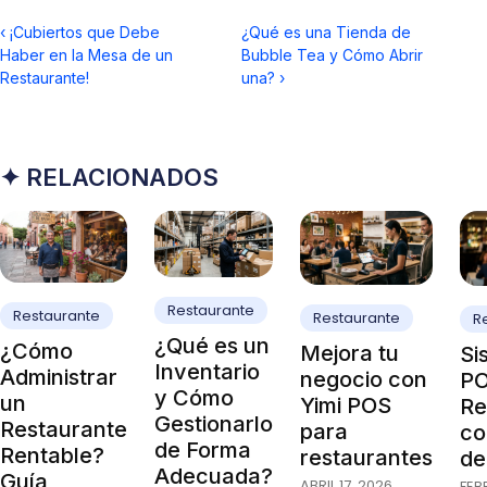
‹
¡Cubiertos que Debe
¿Qué es una Tienda de
Haber en la Mesa de un
Bubble Tea y Cómo Abrir
Restaurante!
una?
›
✦ RELACIONADOS
Restaurante
Restaurante
Restaurante
R
¿Qué es un
¿Cómo
Mejora tu
Si
Inventario
Administrar
negocio con
PO
y Cómo
un
Yimi POS
Re
Gestionarlo
Restaurante
para
co
de Forma
Rentable?
restaurantes
de
Adecuada?
Guía
ABRIL 17, 2026
FEB