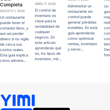
ABRIL 17, 2026
Completa
Administrar un
Un 
El control de
AGOSTO 1, 2026
restaurante sin
ges
inventario es
control puede
mej
Un restaurante
clave para la
generar pérdidas
red
puede tener el
rentabilidad de
invisibles. En esta
co
comedor lleno, y
cualquier
guía aprenderás
con
aun así perder
negocio. En
cómo optimizar
coc
dinero si no vigila
este artículo
ventas, inventario
tie
de cerca sus
aprenderás qué
y servic…
De
costos reales.
es, los tipos de
fun
Esta guía explica
inventario, mé…
cómo adminis…