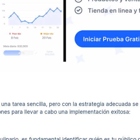
 una tarea sencilla, pero con la estrategia adecuada se
ones para llevar a cabo una implementación exitosa:
inario, es fundamental identificar quién es tu público o