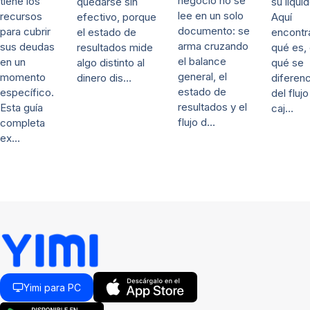
negocio no se
tiene los
su liqui
quedarse sin
lee en un solo
recursos
Aquí
efectivo, porque
documento: se
para cubrir
encontr
el estado de
arma cruzando
sus deudas
qué es,
resultados mide
el balance
en un
qué se
algo distinto al
general, el
momento
diferenc
dinero dis…
estado de
específico.
del fluj
resultados y el
Esta guía
caj…
flujo d…
completa
ex…
Yimi para PC