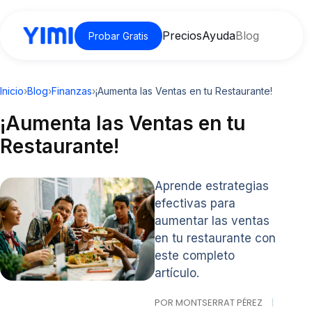
Precios
Ayuda
Blog
Probar Gratis
Inicio
›
Blog
›
Finanzas
›
¡Aumenta las Ventas en tu Restaurante!
¡Aumenta las Ventas en tu
Restaurante!
Aprende estrategias
efectivas para
aumentar las ventas
en tu restaurante con
este completo
artículo.
POR MONTSERRAT PÉREZ
|