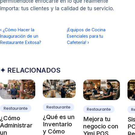
permitiéndote enfocarte en lo que realmente
importa: tus clientes y la calidad de tu servicio.
‹
¿Cómo Hacer la
¡Equipos de Cocina
Inauguración de un
Esenciales para tu
Restaurante Exitosa?
Cafetería!
›
✦ RELACIONADOS
Restaurante
Restaurante
Restaurante
R
¿Qué es un
¿Cómo
Mejora tu
Si
Inventario
Administrar
negocio con
PO
y Cómo
un
Yimi POS
Re