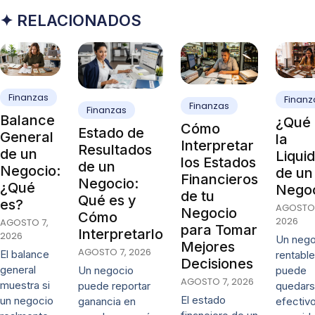
✦ RELACIONADOS
Finanzas
Finanz
Finanzas
Finanzas
Balance
¿Qué 
Cómo
Estado de
General
la
Interpretar
Resultados
de un
Liqui
los Estados
de un
Negocio:
de un
Financieros
Negocio:
¿Qué
Nego
de tu
Qué es y
es?
AGOSTO 
Negocio
Cómo
2026
AGOSTO 7,
para Tomar
Interpretarlo
2026
Un nego
Mejores
AGOSTO 7, 2026
El balance
rentable
Decisiones
general
puede
Un negocio
AGOSTO 7, 2026
muestra si
quedars
puede reportar
El estado
un negocio
efectivo
ganancia en