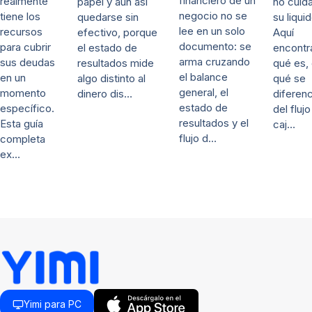
financiero de un
realmente
no cuida
papel y aun así
negocio no se
tiene los
su liqui
quedarse sin
lee en un solo
recursos
Aquí
efectivo, porque
documento: se
para cubrir
encontr
el estado de
arma cruzando
sus deudas
qué es,
resultados mide
el balance
en un
qué se
algo distinto al
general, el
momento
diferenc
dinero dis…
estado de
específico.
del fluj
resultados y el
Esta guía
caj…
flujo d…
completa
ex…
Yimi para PC