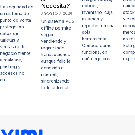
Necesita?
cobros,
quieb
La seguridad de
inventario, caja,
stock
un sistema de
AGOSTO 7, 2026
usuarios y
y capi
punto de venta
Un sistema POS
reportes en una
inmov
protege los
offline permite
sola
merca
datos de
seguir
herramienta.
no rot
tarjetas y
vendiendo y
Conoce cómo
Esta 
ventas de tu
registrando
funciona, en
comp
negocio frente
transacciones
qué negocios …
expli
a malware,
aunque falle la
phishing y
conexión a
accesos no
internet,
au…
sincronizando
todo automáti…