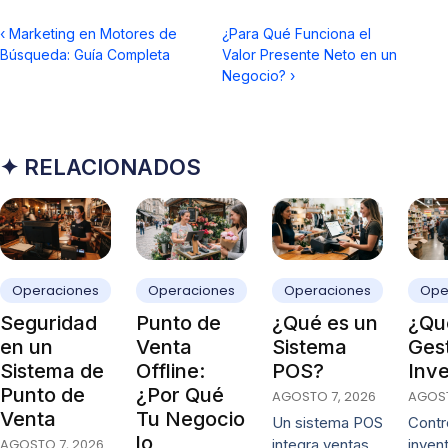
‹
Marketing en Motores de
¿Para Qué Funciona el
Búsqueda: Guía Completa
Valor Presente Neto en un
Negocio?
›
✦ RELACIONADOS
Operaciones
Operaciones
Operaciones
Ope
Seguridad
Punto de
¿Qué es un
¿Qué
en un
Venta
Sistema
Ges
Sistema de
Offline:
POS?
Inve
Punto de
¿Por Qué
AGOSTO 7, 2026
AGOST
Venta
Tu Negocio
Un sistema POS
Contro
lo
AGOSTO 7, 2026
integra ventas,
invent