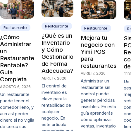
Restaurante
Restaurante
Restaurante
R
¿Qué es un
¿Cómo
Mejora tu
Si
Inventario
Administrar
negocio con
PO
y Cómo
un
Yimi POS
Re
Gestionarlo
Restaurante
para
co
de Forma
Rentable?
restaurantes
de
Adecuada?
Guía
ABRIL 17, 2026
FEB
ABRIL 17, 2026
Completa
Administrar un
Un 
El control de
AGOSTO 6, 2026
restaurante sin
ges
inventario es
control puede
mej
Un restaurante
clave para la
generar pérdidas
red
puede tener el
rentabilidad de
invisibles. En esta
co
comedor lleno, y
cualquier
guía aprenderás
con
aun así perder
negocio. En
cómo optimizar
coc
dinero si no vigila
este artículo
ventas, inventario
tie
de cerca sus
aprenderás qué