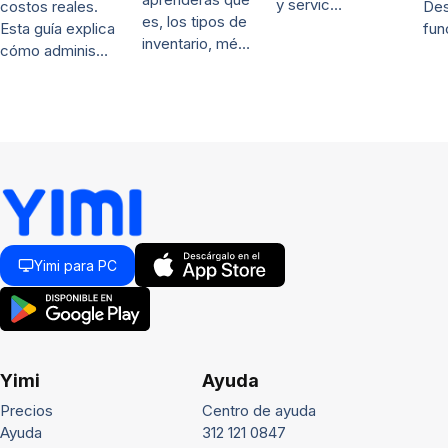
y servic…
De
costos reales.
es, los tipos de
fun
Esta guía explica
inventario, mé…
cómo adminis…
Yimi para PC
Yimi
Ayuda
Precios
Centro de ayuda
Ayuda
312 121 0847