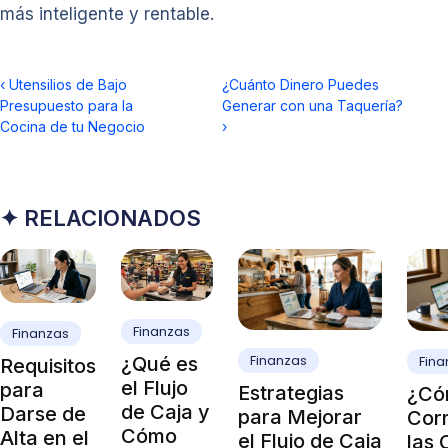
más inteligente y rentable.
‹
Utensilios de Bajo
¿Cuánto Dinero Puedes
Presupuesto para la
Generar con una Taquería?
Cocina de tu Negocio
›
✦ RELACIONADOS
Finanzas
Finanzas
Finanzas
¿Qué es
Fina
Requisitos
el Flujo
para
Estrategias
¿Có
de Caja y
Darse de
para Mejorar
Cor
Cómo
Alta en el
el Flujo de Caja
las 