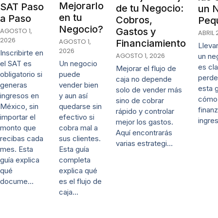
Mejorarlo
SAT Paso
de tu Negocio:
un 
en tu
a Paso
Cobros,
Peq
Negocio?
Gastos y
AGOSTO 1,
ABRIL 
2026
AGOSTO 1,
Financiamiento
Lleva
2026
Inscribirte en
AGOSTO 1, 2026
un ne
Un negocio
el SAT es
es cl
Mejorar el flujo de
puede
obligatorio si
perde
caja no depende
vender bien
generas
esta 
solo de vender más
y aun así
ingresos en
cómo 
sino de cobrar
quedarse sin
México, sin
finanz
rápido y controlar
efectivo si
importar el
ingre
mejor los gastos.
cobra mal a
monto que
Aquí encontrarás
sus clientes.
recibas cada
varias estrategi…
Esta guía
mes. Esta
completa
guía explica
explica qué
qué
es el flujo de
docume…
caja…