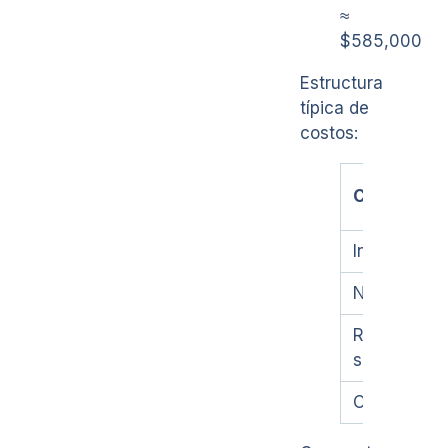
≈
$585,000
Estructura
típica de
costos:
Concepto
Insumos
Nómina
Renta y
servicios
Otros