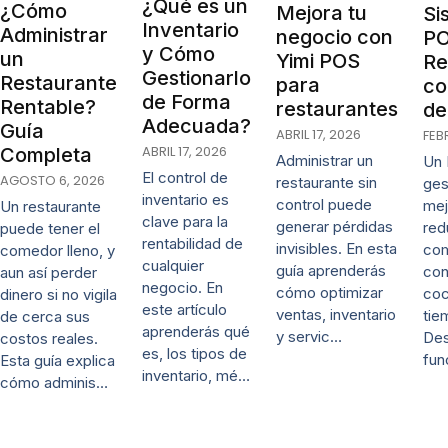
¿Qué es un
¿Cómo
Mejora tu
Si
Inventario
Administrar
negocio con
PO
y Cómo
un
Yimi POS
Re
Gestionarlo
Restaurante
para
co
de Forma
Rentable?
restaurantes
de
Adecuada?
Guía
ABRIL 17, 2026
FEB
ABRIL 17, 2026
Completa
Administrar un
Un 
El control de
AGOSTO 6, 2026
restaurante sin
ges
inventario es
control puede
mej
Un restaurante
clave para la
generar pérdidas
red
puede tener el
rentabilidad de
invisibles. En esta
co
comedor lleno, y
cualquier
guía aprenderás
con
aun así perder
negocio. En
cómo optimizar
coc
dinero si no vigila
este artículo
ventas, inventario
tie
de cerca sus
aprenderás qué
y servic…
De
costos reales.
es, los tipos de
fun
Esta guía explica
inventario, mé…
cómo adminis…