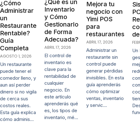
¿Qué es un
¿Cómo
Mejora tu
Si
Inventario
Administrar
negocio con
PO
y Cómo
un
Yimi POS
Re
Gestionarlo
Restaurante
para
co
de Forma
Rentable?
restaurantes
de
Adecuada?
Guía
ABRIL 17, 2026
FEB
ABRIL 17, 2026
Completa
Administrar un
Un 
El control de
AGOSTO 1, 2026
restaurante sin
ges
inventario es
control puede
mej
Un restaurante
clave para la
generar pérdidas
red
puede tener el
rentabilidad de
invisibles. En esta
co
comedor lleno, y
cualquier
guía aprenderás
con
aun así perder
negocio. En
cómo optimizar
coc
dinero si no vigila
este artículo
ventas, inventario
tie
de cerca sus
aprenderás qué
y servic…
De
costos reales.
es, los tipos de
fun
Esta guía explica
inventario, mé…
cómo adminis…