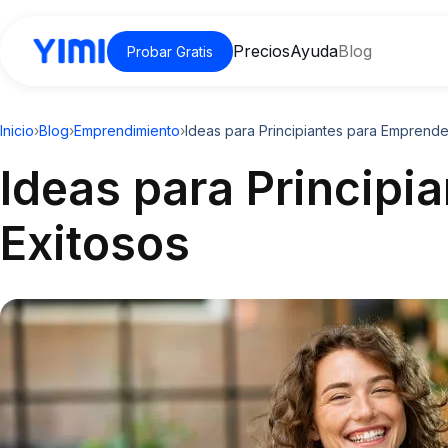
Precios
Ayuda
Blog
Probar Gratis
Inicio
›
Blog
›
Emprendimiento
›
Ideas para Principiantes para Emprend
Ideas para Princip
Exitosos