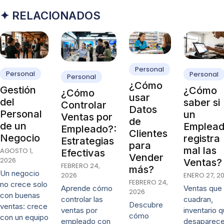
✦ RELACIONADOS
Personal
Personal
Personal
Personal
¿Cómo
Gestión
¿Cómo
¿Cómo
usar
del
saber si
Controlar
Datos
Personal
un
Ventas por
de
de un
Emplea
Empleado?:
Clientes
Negocio
registra
Estrategias
para
mal las
AGOSTO 1,
Efectivas
Vender
2026
Ventas?
FEBRERO 24,
más?
Un negocio
2026
ENERO 27, 2
FEBRERO 24,
no crece solo
Aprende cómo
Ventas que
2026
con buenas
controlar las
cuadran,
Descubre
ventas: crece
ventas por
inventario 
cómo
con un equipo
empleado con
desaparece