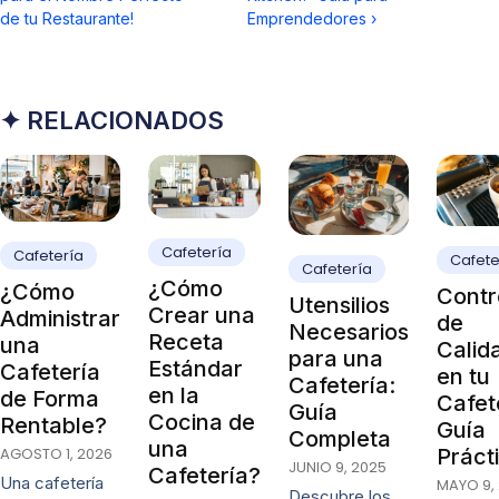
de tu Restaurante!
Emprendedores
›
✦ RELACIONADOS
Cafetería
Cafetería
Cafete
Cafetería
¿Cómo
¿Cómo
Contr
Utensilios
Crear una
Administrar
de
Necesarios
Receta
una
Calid
para una
Estándar
Cafetería
en tu
Cafetería:
en la
de Forma
Cafet
Guía
Cocina de
Rentable?
Guía
Completa
una
Práct
AGOSTO 1, 2026
JUNIO 9, 2025
Cafetería?
Una cafetería
MAYO 9,
Descubre los