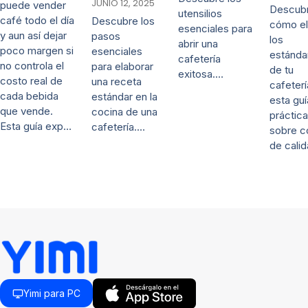
JUNIO 12, 2025
puede vender
Descub
utensilios
café todo el día
Descubre los
cómo el
esenciales para
y aun así dejar
pasos
los
abrir una
poco margen si
esenciales
estánda
cafetería
no controla el
para elaborar
de tu
exitosa.…
costo real de
una receta
cafeter
cada bebida
estándar en la
esta guí
que vende.
cocina de una
práctica
Esta guía exp…
cafetería.…
sobre c
de cali
Yimi para PC