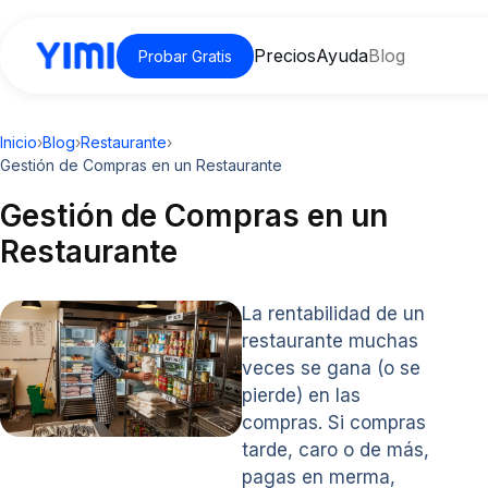
Precios
Ayuda
Blog
Probar Gratis
Inicio
›
Blog
›
Restaurante
›
Gestión de Compras en un Restaurante
Gestión de Compras en un
Restaurante
La rentabilidad de un
restaurante muchas
veces se gana (o se
pierde) en las
compras. Si compras
tarde, caro o de más,
pagas en merma,