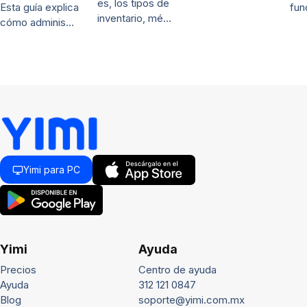
es, los tipos de
fun
Esta guía explica
inventario, mé…
cómo adminis…
Yimi para PC
Yimi
Ayuda
Precios
Centro de ayuda
Ayuda
312 121 0847
Blog
soporte@yimi.com.mx