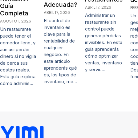
Adecuada?
Guía
ABRIL 17, 2026
FEB
ABRIL 17, 2026
Completa
Administrar un
Un 
El control de
AGOSTO 1, 2026
restaurante sin
ges
inventario es
control puede
mej
Un restaurante
clave para la
generar pérdidas
red
puede tener el
rentabilidad de
invisibles. En esta
co
comedor lleno, y
cualquier
guía aprenderás
con
aun así perder
negocio. En
cómo optimizar
coc
dinero si no vigila
este artículo
ventas, inventario
tie
de cerca sus
aprenderás qué
y servic…
De
costos reales.
es, los tipos de
fun
Esta guía explica
inventario, mé…
cómo adminis…