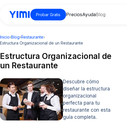
Precios
Ayuda
Blog
Probar Gratis
Inicio
›
Blog
›
Restaurante
›
Estructura Organizacional de un Restaurante
Estructura Organizacional de
un Restaurante
Descubre cómo
diseñar la estructura
organizacional
perfecta para tu
restaurante con esta
guía completa.