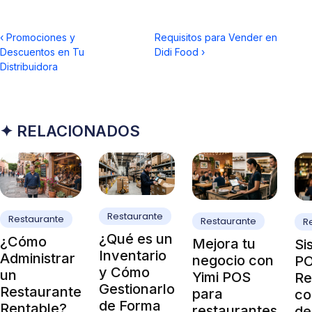
‹
Promociones y
Requisitos para Vender en
Descuentos en Tu
Didi Food
›
Distribuidora
✦ RELACIONADOS
Restaurante
Restaurante
Restaurante
R
¿Qué es un
¿Cómo
Mejora tu
Si
Inventario
Administrar
negocio con
PO
y Cómo
un
Yimi POS
Re
Gestionarlo
Restaurante
para
co
de Forma
Rentable?
restaurantes
de