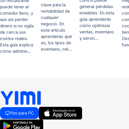
control puede
mej
Un restaurante
clave para la
generar pérdidas
red
puede tener el
rentabilidad de
invisibles. En esta
co
comedor lleno, y
cualquier
guía aprenderás
con
aun así perder
negocio. En
cómo optimizar
coc
dinero si no vigila
este artículo
ventas, inventario
tie
de cerca sus
aprenderás qué
y servic…
De
costos reales.
es, los tipos de
fun
Esta guía explica
inventario, mé…
cómo adminis…
Yimi para PC