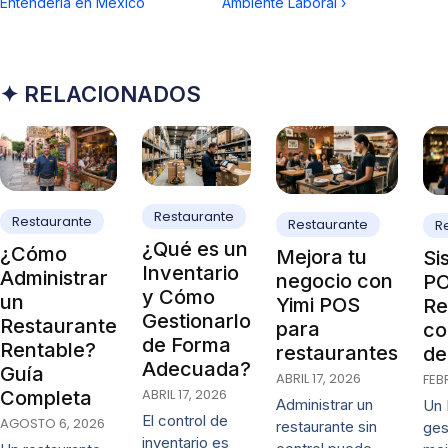
Entenderla en México
Ambiente Laboral
›
✦ RELACIONADOS
Restaurante
Restaurante
Restaurante
R
¿Qué es un
¿Cómo
Mejora tu
Si
Inventario
Administrar
negocio con
PO
y Cómo
un
Yimi POS
Re
Gestionarlo
Restaurante
para
co
de Forma
Rentable?
restaurantes
de
Adecuada?
Guía
ABRIL 17, 2026
FEB
ABRIL 17, 2026
Completa
Administrar un
Un 
El control de
AGOSTO 6, 2026
restaurante sin
ges
inventario es