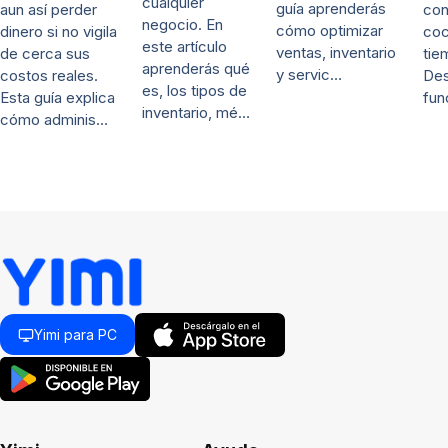
cualquier
guía aprenderás
con
aun así perder
negocio. En
cómo optimizar
coc
dinero si no vigila
este artículo
ventas, inventario
tie
de cerca sus
aprenderás qué
y servic…
De
costos reales.
es, los tipos de
fun
Esta guía explica
inventario, mé…
cómo adminis…
Yimi para PC