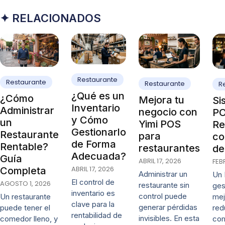
✦ RELACIONADOS
Restaurante
Restaurante
Restaurante
R
¿Qué es un
¿Cómo
Mejora tu
Si
Inventario
Administrar
negocio con
PO
y Cómo
un
Yimi POS
Re
Gestionarlo
Restaurante
para
co
de Forma
Rentable?
restaurantes
de
Adecuada?
Guía
ABRIL 17, 2026
FEB
ABRIL 17, 2026
Completa
Administrar un
Un 
El control de
AGOSTO 1, 2026
restaurante sin
ges
inventario es
control puede
mej
Un restaurante
clave para la
generar pérdidas
red
puede tener el
rentabilidad de
invisibles. En esta
co
comedor lleno, y