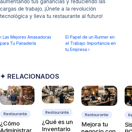
aumentando tus ganancias y reduciendo las
cargas de trabajo. ¡Únete a la revolución
tecnológica y lleva tu restaurante al futuro!
‹
Las Mejores Amasadoras
El Papel de un Runner en
para Tu Panadería
el Trabajo: Importancia en
tu Empresa
›
✦ RELACIONADOS
Restaurante
Restaurante
Restaurante
R
¿Qué es un
¿Cómo
Mejora tu
Si
Inventario
Administrar
negocio con
PO