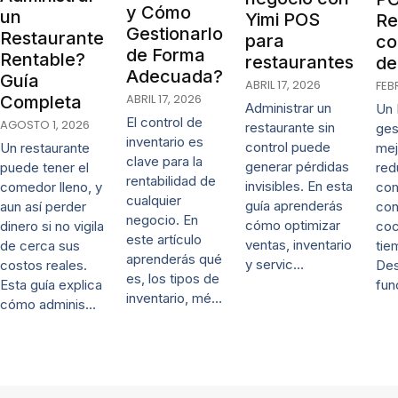
y Cómo
un
Yimi POS
Re
Gestionarlo
Restaurante
para
co
de Forma
Rentable?
restaurantes
de
Adecuada?
Guía
ABRIL 17, 2026
FEB
ABRIL 17, 2026
Completa
Administrar un
Un 
El control de
AGOSTO 1, 2026
restaurante sin
ges
inventario es
control puede
mej
Un restaurante
clave para la
generar pérdidas
red
puede tener el
rentabilidad de
invisibles. En esta
co
comedor lleno, y
cualquier
guía aprenderás
con
aun así perder
negocio. En
cómo optimizar
coc
dinero si no vigila
este artículo
ventas, inventario
tie
de cerca sus
aprenderás qué
y servic…
De
costos reales.
es, los tipos de
fun
Esta guía explica
inventario, mé…
cómo adminis…