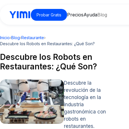
Precios
Ayuda
Blog
Probar Gratis
Inicio
›
Blog
›
Restaurante
›
Descubre los Robots en Restaurantes: ¿Qué Son?
Descubre los Robots en
Restaurantes: ¿Qué Son?
Descubre la
revolución de la
tecnología en la
industria
gastronómica con
robots en
restaurantes.