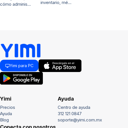
inventario, mé…
cómo adminis…
Yimi para PC
Yimi
Ayuda
Precios
Centro de ayuda
Ayuda
312 121 0847
Blog
soporte@yimi.com.mx
Conecta con nosotros