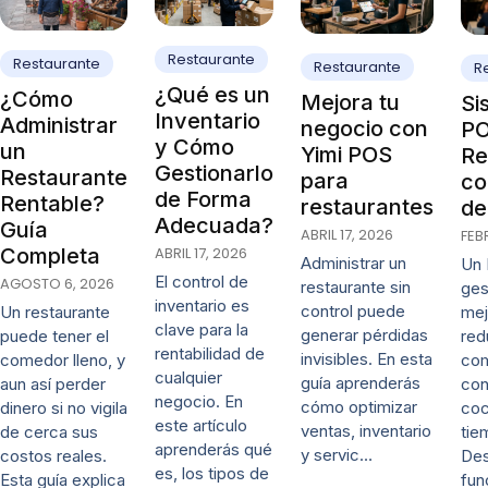
Restaurante
Restaurante
Restaurante
R
¿Qué es un
¿Cómo
Mejora tu
Si
Inventario
Administrar
negocio con
PO
y Cómo
un
Yimi POS
Re
Gestionarlo
Restaurante
para
co
de Forma
Rentable?
restaurantes
de
Adecuada?
Guía
ABRIL 17, 2026
FEB
ABRIL 17, 2026
Completa
Administrar un
Un 
El control de
AGOSTO 6, 2026
restaurante sin
ges
inventario es
control puede
mej
Un restaurante
clave para la
generar pérdidas
red
puede tener el
rentabilidad de
invisibles. En esta
co
comedor lleno, y
cualquier
guía aprenderás
con
aun así perder
negocio. En
cómo optimizar
coc
dinero si no vigila
este artículo
ventas, inventario
tie
de cerca sus
aprenderás qué
y servic…
De
costos reales.
es, los tipos de
fun
Esta guía explica