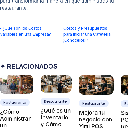
para transformar la manera en que administras tu
restaurante.
‹
¿Qué son los Costos
Costos y Presupuestos
Variables en una Empresa?
para Iniciar una Cafetería:
¡Conócelos!
›
✦ RELACIONADOS
Restaurante
Restaurante
Restaurante
R
¿Qué es un
¿Cómo
Mejora tu
Si
Inventario
Administrar
negocio con
PO
y Cómo
un
Yimi POS
Re