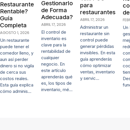
Gestionarlo
Restaurante
para
co
de Forma
Rentable?
restaurantes
de
Adecuada?
Guía
ABRIL 17, 2026
FEB
ABRIL 17, 2026
Completa
Administrar un
Un 
El control de
AGOSTO 1, 2026
restaurante sin
ges
inventario es
control puede
mej
Un restaurante
clave para la
generar pérdidas
red
puede tener el
rentabilidad de
invisibles. En esta
co
comedor lleno, y
cualquier
guía aprenderás
con
aun así perder
negocio. En
cómo optimizar
coc
dinero si no vigila
este artículo
ventas, inventario
tie
de cerca sus
aprenderás qué
y servic…
De
costos reales.
es, los tipos de
fun
Esta guía explica
inventario, mé…
cómo adminis…